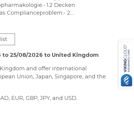
pharmakologie.- 1.2 Decken
Das Complianceproblem.- 2
- Gedächtnis.- Affekte.- Angst,
orhythmen.- Produktive Symptome.-
stische Kategorien.- 3.1 Einleitung.-
ist
 Literatur.- 4 Substanzgruppen.- 4.1
t 4.1 126.- 4.2 Angstlösende Substanzen:
6 to 25/08/2026 to United Kingdom
nitt 4.2.- 4.3 Neuroleptika.- Literatur
utsame Substanzen.- 5.1 Geriatrische
Kingdom and offer international
ropean Union, Japan, Singapore, and the
onspräparate (Auswahl).
AD, EUR, GBP, JPY, and USD.