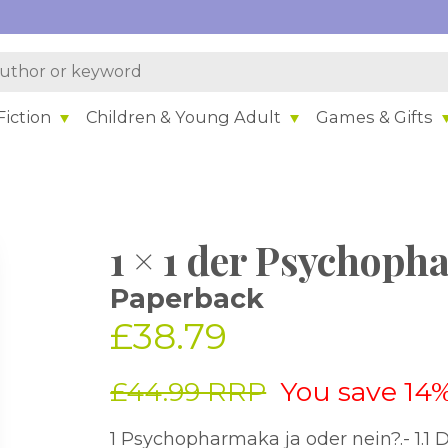
iction
Children & Young Adult
Games & Gifts
1 × 1 der Psychop
Paperback
£38.79
£44.99 RRP
You save 14
1 Psychopharmaka ja oder nein?.- 1.1 Die chemische Zwangsjacke: Koexistenz