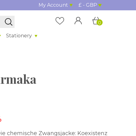
My Account
£ - GBP
0
Stationery
harmaka
%