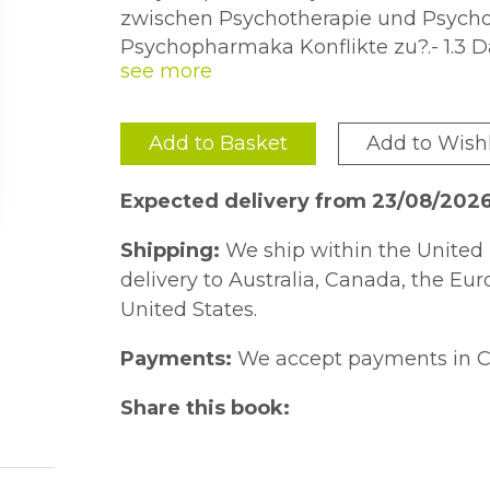
zwischen Psychotherapie und Psycho
Psychopharmaka Konflikte zu?.- 1.3 
Zielsymptome.- Bewusstsein.- Denken.
Aggression, Abwehr.- Stimmung.- Bi
Negative Symptome.- 3 Häufige diagno
Add to Basket
Add to Wishl
3.2 Systematik der Erkrankungen.- 3.3
Antidepressiva.- Literatur zu Abschnit
Expected delivery from 23/08/202
minor tranquilizers.- Literatur zu Absch
zu Abschnitt 4.3.- 5 Geriatrisch bede
Shipping:
We ship within the United 
Erkrankungen Demenz.- Literatur.- Anhang A: Verzeichnis der Arzneistoffe
delivery to Australia, Canada, the Eu
und Präparate.- Anhang B: Kombinati
United States.
Payments:
We accept payments in C
Share this book: