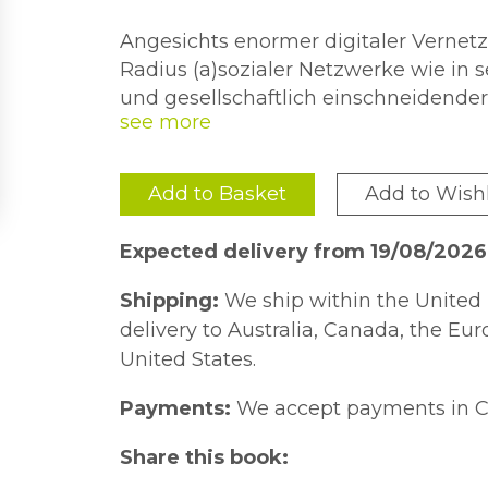
Angesichts enormer digitaler Vernetz
Radius (a)sozialer Netzwerke wie in s
und gesellschaftlich einschneidender
die engagierte Literatur verstärkt als 
Die Beiträge des Bandes beleuchten d
Forschung zufolge auch das Wendejah
Engagements sowohl unter den neuen
1995.
ihrer Echoeffekte als auch hinsichtlic
Add to Basket
Add to Wishl
deren Ausgestaltung bis in die deutsche Geschic
Shoah zurückreicht. In beiderlei Hinsicht werden narrative Strategien
Expected delivery from 19/08/2026
aufgedeckt, die eine Artikulationsviel
Shipping:
We ship within the United 
delivery to Australia, Canada, the Eu
United States.
Payments:
We accept payments in C
Share this book: