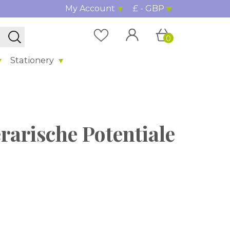
My Account
£ - GBP
0
Stationery
rarische Potentiale