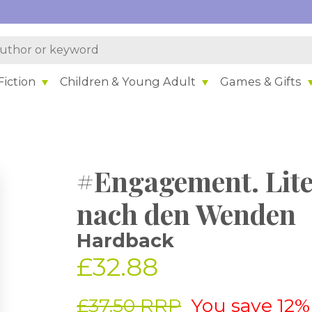
iction
Children & Young Adult
Games & Gifts
#Engagement. Lite
nach den Wenden
Hardback
£32.88
£37.50 RRP
You save 12%