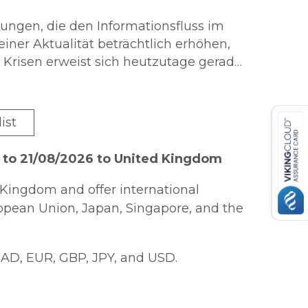
ungen, die den Informationsfluss im
einer Aktualität beträchtlich erhöhen,
 Krisen erweist sich heutzutage gerade
verspätet. So fällt der einschlägigen
as Potential literarischen
r der Gegenwartsliteratur ins Jahr
 Konditionen digitaler Streuung samt
h medialer wie literarischer Felder,
ist
hte insbesondere der
 to 21/08/2026 to United Kingdom
falt des Politischen veranschaulichen.
Kingdom and offer international
ropean Union, Japan, Singapore, and the
AD, EUR, GBP, JPY, and USD.